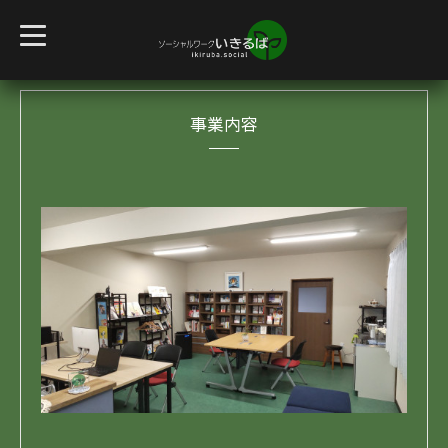
t
o
g
g
l
e
事業内容
n
a
v
i
g
a
t
i
o
n