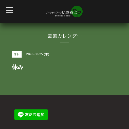
t
o
g
g
l
e
営業カレンダー
n
a
v
i
g
2026-06-25 (木)
休日
a
t
i
休み
o
n