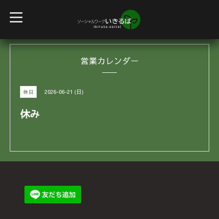
t
o
g
g
l
e
営業カレンダー
n
a
v
i
g
2026-06-21 (日)
休日
a
t
i
休み
o
n