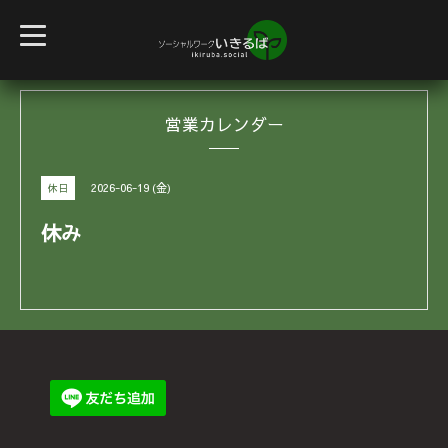
t
o
g
g
l
e
営業カレンダー
n
a
v
i
g
2026-06-19 (金)
休日
a
t
i
休み
o
n