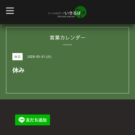
t
o
g
g
l
e
営業カレンダー
n
a
v
i
g
2026-03-31 (火)
休日
a
t
i
休み
o
n