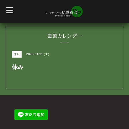
t
o
g
g
l
e
営業カレンダー
n
a
v
i
g
2026-03-21 (土)
休日
a
t
i
休み
o
n