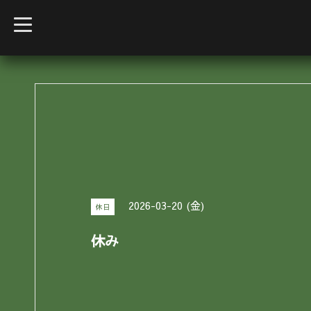
t
o
g
g
l
e
n
a
v
i
g
a
t
i
o
n
2026-03-20 (金)
休日
休み