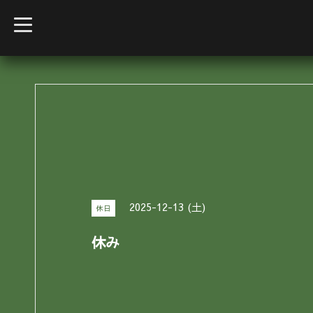
t
o
g
g
l
e
n
a
v
i
g
a
t
i
o
n
2025-12-13 (土)
休日
休み