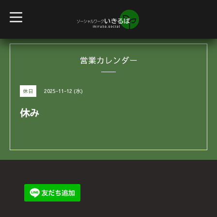
t
o
g
g
l
e
営業カレンダー
n
a
v
i
g
2025-11-12 (水)
休日
a
t
i
休み
o
n