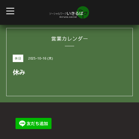
t
o
g
g
l
e
営業カレンダー
n
a
v
i
g
2025-10-16 (木)
休日
a
t
i
休み
o
n