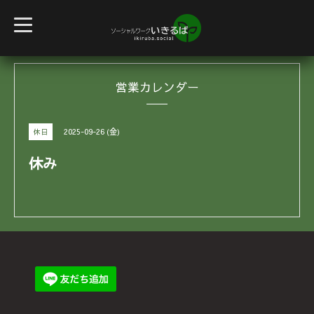
t
o
g
g
l
e
営業カレンダー
n
a
v
i
g
2025-09-26 (金)
休日
a
t
i
休み
o
n