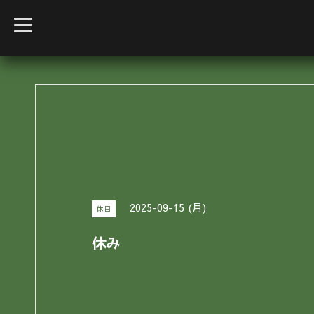
t
o
g
g
l
e
n
a
v
i
g
a
t
i
o
n
2025-09-15 (月)
休日
休み