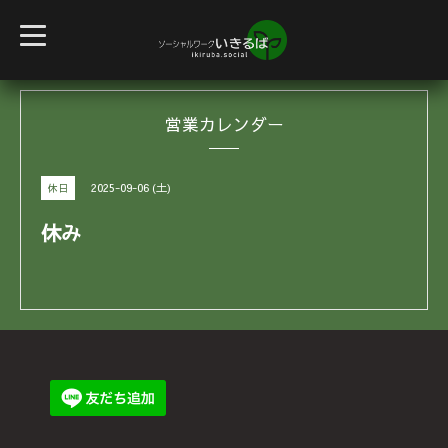
t
o
g
g
l
e
営業カレンダー
n
a
v
i
g
2025-09-06 (土)
休日
a
t
i
休み
o
n