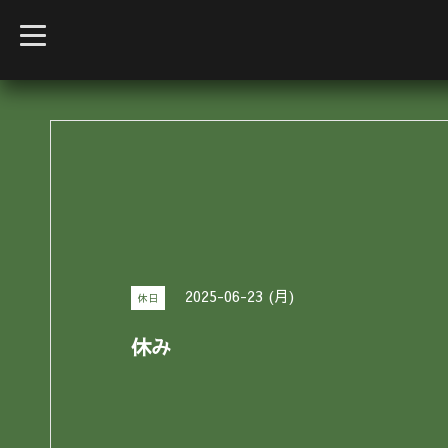
t
o
g
g
l
e
n
a
v
i
g
a
t
i
o
n
2025-06-23 (月)
休日
休み