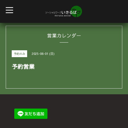
t
o
g
g
l
e
営業カレンダー
n
a
v
i
g
2025-06-01 (日)
予約のみ
a
t
i
予約営業
o
n