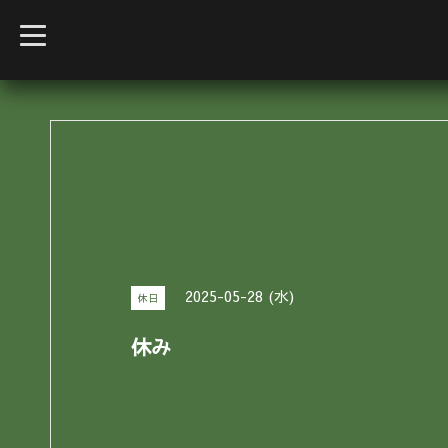
t
o
g
g
l
e
n
a
v
i
g
a
t
i
o
n
2025-05-28 (水)
休日
休み