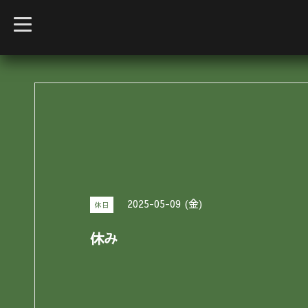
t
o
g
g
l
e
n
a
v
i
g
a
t
i
o
n
2025-05-09 (金)
休日
休み