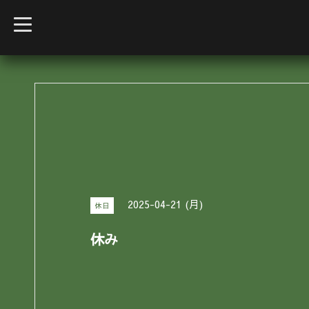
t
o
g
g
l
e
n
a
v
i
g
a
t
i
o
n
2025-04-21 (月)
休日
休み