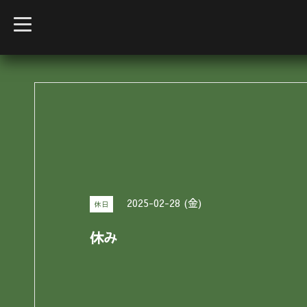
t
o
g
g
l
e
n
a
v
i
g
a
t
i
o
n
2025-02-28 (金)
休日
休み