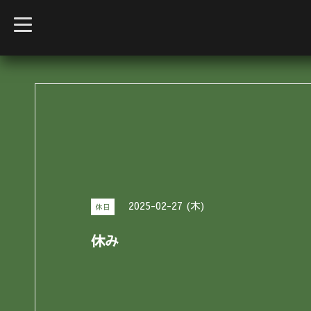
t
o
g
g
l
e
n
a
v
i
g
a
t
i
o
n
2025-02-27 (木)
休日
休み