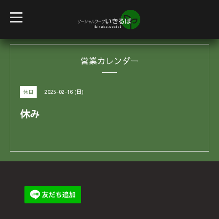
t
o
g
g
l
e
営業カレンダー
n
a
v
i
g
2025-02-16 (日)
休日
a
t
i
休み
o
n