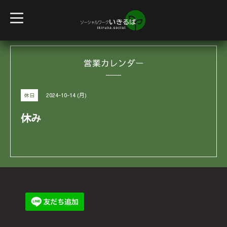
t
o
g
g
l
e
営業カレンダー
n
a
v
i
g
2024-10-14 (月)
休日
a
t
i
休み
o
n