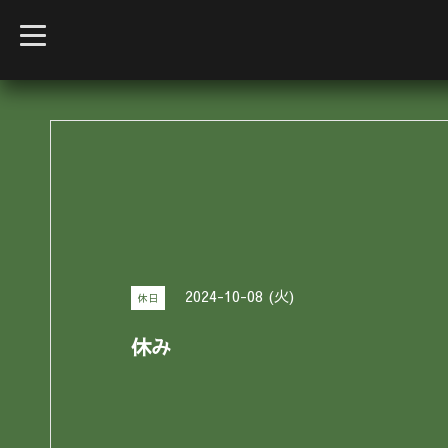
t
o
g
g
l
e
n
a
v
i
g
a
t
i
o
n
2024-10-08 (火)
休日
休み