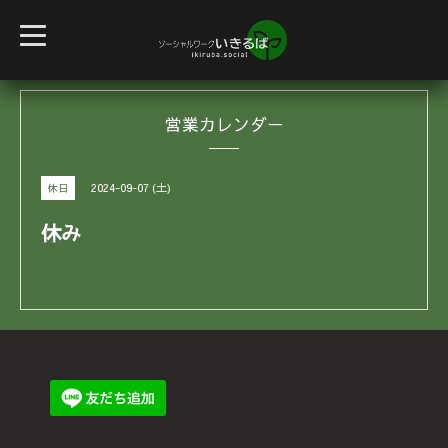
t
o
g
g
l
e
営業カレンダー
n
a
v
i
g
2024-09-07 (土)
休日
a
t
i
休み
o
n