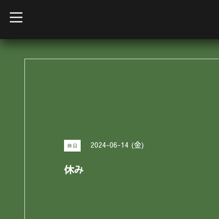
t
o
g
g
l
e
n
a
v
i
g
a
t
i
o
n
2024-06-14 (金)
休日
休み