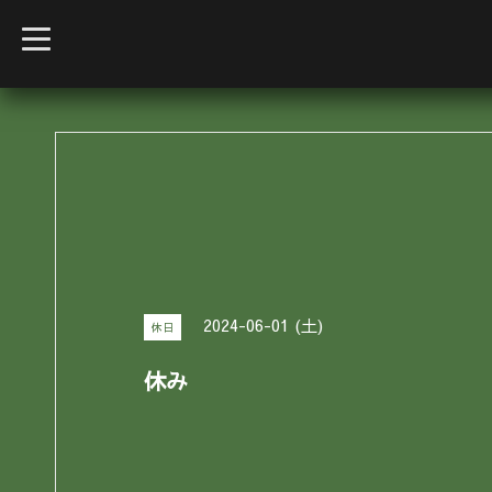
t
o
g
g
l
e
n
a
v
i
g
a
t
i
o
n
2024-06-01 (土)
休日
休み