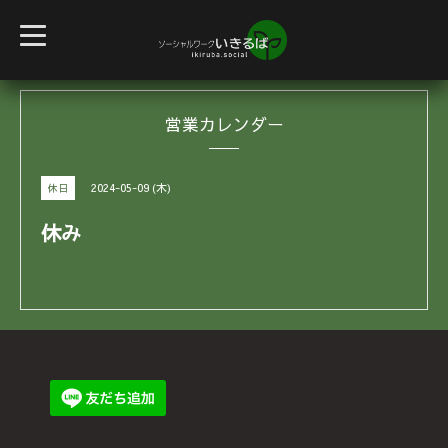
t
o
g
g
l
e
営業カレンダー
n
a
v
i
g
2024-05-09 (木)
休日
a
t
i
休み
o
n