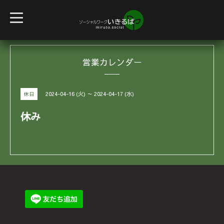
t
o
g
g
l
e
営業カレンダー
n
a
v
i
g
2024-04-16 (火) ～ 2024-04-17 (水)
休日
a
t
i
休み
o
n