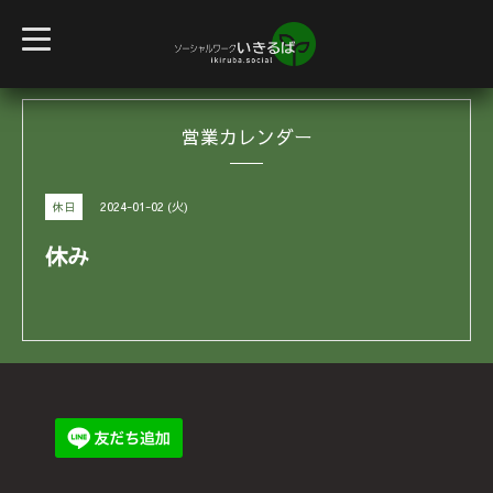
t
o
g
g
l
e
営業カレンダー
n
a
v
i
g
2024-01-02 (火)
休日
a
t
i
休み
o
n