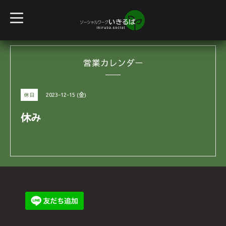
t
o
g
g
l
e
営業カレンダー
n
a
v
i
g
2023-12-15 (金)
休日
a
t
i
休み
o
n