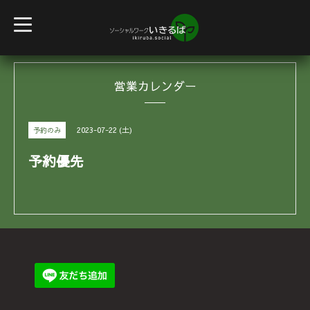
t
o
g
g
l
e
営業カレンダー
n
a
v
i
g
2023-07-22 (土)
予約のみ
a
t
i
予約優先
o
n