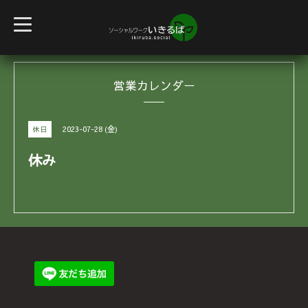
t
o
g
g
l
e
営業カレンダー
n
a
v
i
g
2023-07-28 (金)
休日
a
t
i
休み
o
n