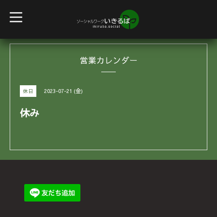
t
o
g
g
l
e
営業カレンダー
n
a
v
i
g
2023-07-21 (金)
休日
a
t
i
休み
o
n