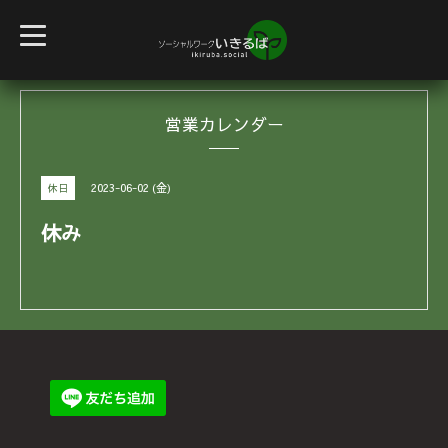
t
o
g
g
l
e
営業カレンダー
n
a
v
i
g
2023-06-02 (金)
休日
a
t
i
休み
o
n