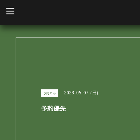
t
o
g
g
l
e
n
a
v
i
g
a
t
i
o
n
2023-05-07 (日)
予約のみ
予約優先